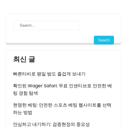
최신 글
빠른티비로 평일 밤도 즐겁게 보내기
확인된 Wager Safari: 무료 인센티브로 안전한 베
팅 경험 탐색
현명한 베팅: 안전한 스포츠 베팅 웹사이트를 선택
하는 방법
안심하고 내기하기: 검증현장의 중요성