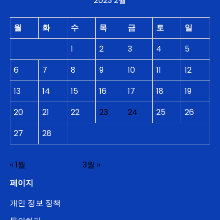
2023 2월
월
화
수
목
금
토
일
1
2
3
4
5
6
7
8
9
10
11
12
13
14
15
16
17
18
19
20
21
22
23
24
25
26
27
28
« 1월
3월 »
페이지
개인 정보 정책