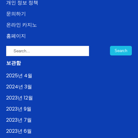
개인 정보 정책
문의하기
온라인 카지노
홈페이지
보관함
2025년 4월
2024년 3월
2023년 12월
2023년 9월
2023년 7월
2023년 6월