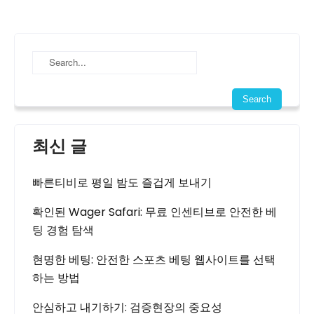
최신 글
빠른티비로 평일 밤도 즐겁게 보내기
확인된 Wager Safari: 무료 인센티브로 안전한 베
팅 경험 탐색
현명한 베팅: 안전한 스포츠 베팅 웹사이트를 선택
하는 방법
안심하고 내기하기: 검증현장의 중요성