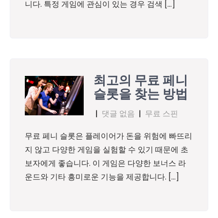
니다. 특정 게임에 관심이 있는 경우 검색 […]
최고의 무료 페니
슬롯을 찾는 방법
|
댓글 없음
|
무료 스핀
무료 페니 슬롯은 플레이어가 돈을 위험에 빠뜨리
지 않고 다양한 게임을 실험할 수 있기 때문에 초
보자에게 좋습니다. 이 게임은 다양한 보너스 라
운드와 기타 흥미로운 기능을 제공합니다. […]